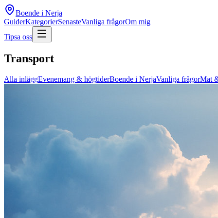
Boende i Nerja
Guider
Kategorier
Senaste
Vanliga frågor
Om mig
Tipsa oss
Transport
Alla inlägg
Evenemang & högtider
Boende i Nerja
Vanliga frågor
Mat &