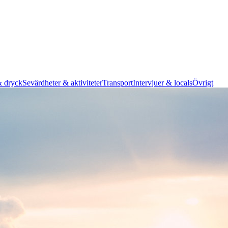
 dryck
Sevärdheter & aktiviteter
Transport
Intervjuer & locals
Övrigt