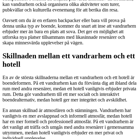
kan vandrarhem också organisera olika aktiviteter som turer,
pubkvällar och kulturella evenemang för att berika din resa.
Oavsett om du är en erfaren backpacker eller bara vill prova på
denna unika typ av boende, kommer du snart att inse att vandrarhem
erbjuder mer än bara en plats att sova. Det ger en möjlighet att
utforska nya platser tillsammans med likasinnade resenärer och
skapa minnesvärda upplevelser på vägen.
Skillnaden mellan ett vandrarhem och ett
hotell
En av de största skillnaderna mellan ett vandrarhem och ett hotell är
boendeformen. På ett vandrarhem kan du förvänta dig att ibland dela
rum med andra resenärer, medan ett hotell vanligtvis erbjuder privata
rum. Detta gör vandrarhem till ett mer socialt och interaktivt
boendealternativ, medan hotell ger mer integritet och avskildhet.
En annan skillnad är atmosfären och stämningen. Vandrarhem har
vanligtvis en mer avslappnad och informell atmosfär, medan hotell
har en mer formell och professionell atmosfär. På ett vandrarhem är
det vanligt att träffa och umgås med andra resenärer i gemensamma
utrymmen, medan hotell vanligtvis erbjuder en mer privat och
individuell upplevelse.