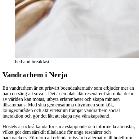
bed and breakfast
Vandrarhem i Nerja
Ett vandrarhem är ett prisvärt boendealternativ som erbjuder mer än
bara en säng att sova i. Det är en plats där resenärer från olika delar
av världen kan mötas, utbyta erfarenheter och skapa minnen
tillsammans. Med sina gemensamma utrymmen som kök,
loungeområden och aktivitetsrum främjar vandrarhem social
interaktion och gör det lätt att skapa nya vänskapsband.
Hostels är också kända för sin avslappnade och informella atmosfär,
vilket gör dem särskilt tilltalande för unga resenärer och
backpackers. Förutom att erbjuda prisvärda alternativ till hotellrum,