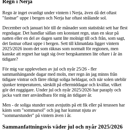
Regn i Nerja
Regn är inget ovanligt under vintern i Nerja, även då det oftast
"fastnar" uppe i bergen och Nerja har oftast strålande sol.
December och januari hör till de månader som statistiskt sett har flest
regndagar. Det handlar sällan om konstant regn, utan en skur på
natten eller en del av dagen samt lite molnigt till och från, som sagt,
det fastnar oftast uppe i bergen. Sett till klimatdata ligger vintern
2025/2026 inom det som räknas som normalt för regionen, men
kanske att regnet har tagit sig över bergskammen lite oftare i år än
tidigare?
För mig var upplevelsen av jul och nyår 25/26 - fler
sammanhängande dagar med moln, mer regn än jag minns från
tidigare vintrar och färre riktigt soliga heldagar, och när solen uteblir
sjunker temperaturen, särskilt på eftermiddagar och kvällar, vilket
gör det ruggigare. Under jul och nyår 2025/2026 har paraply och
jacka varit mer användbara för mig än tidigare år.
Men - de soliga stunder som avnjutits på ett fik eller på terassen har
känts som "sommarsol" och jag har kunnat njuta av
"sommarstunder" på vintern även i år.
Sammanfattningsvis väder jul och nyår 2025/2026