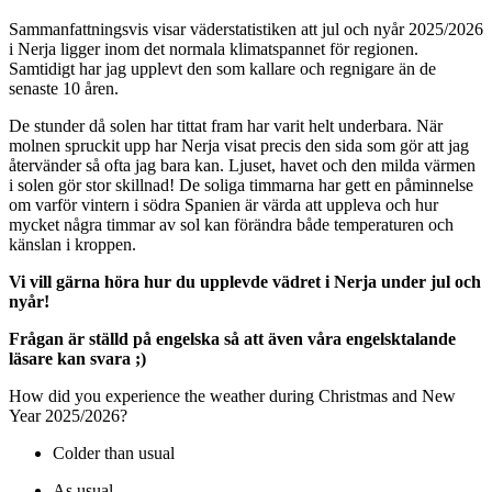
Sammanfattningsvis visar väderstatistiken att jul och nyår 2025/2026
i Nerja ligger inom det normala klimatspannet för regionen.
Samtidigt har jag upplevt den som kallare och regnigare än de
senaste 10 åren.
De stunder då solen har tittat fram har varit helt underbara. När
molnen spruckit upp har Nerja visat precis den sida som gör att jag
återvänder så ofta jag bara kan. Ljuset, havet och den milda värmen
i solen gör stor skillnad! De soliga timmarna har gett en påminnelse
om varför vintern i södra Spanien är värda att uppleva och hur
mycket några timmar av sol kan förändra både temperaturen och
känslan i kroppen.
Vi vill gärna höra hur du upplevde vädret i Nerja under jul och
nyår!
Frågan är ställd på engelska så att även våra engelsktalande
läsare kan svara ;)
How did you experience the weather during Christmas and New
Year 2025/2026?
Colder than usual
As usual