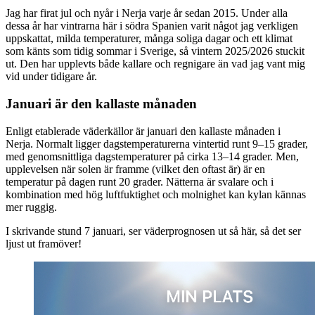
Jag har firat jul och nyår i Nerja varje år sedan 2015. Under alla
dessa år har vintrarna här i södra Spanien varit något jag verkligen
uppskattat, milda temperaturer, många soliga dagar och ett klimat
som känts som tidig sommar i Sverige, så vintern 2025/2026 stuckit
ut. Den har upplevts både kallare och regnigare än vad jag vant mig
vid under tidigare år.
Januari är den kallaste månaden
Enligt etablerade väderkällor är januari den kallaste månaden i
Nerja. Normalt ligger dagstemperaturerna vintertid runt 9–15 grader,
med genomsnittliga dagstemperaturer på cirka 13–14 grader. Men,
upplevelsen när solen är framme (vilket den oftast är) är en
temperatur på dagen runt 20 grader. Nätterna är svalare och i
kombination med hög luftfuktighet och molnighet kan kylan kännas
mer ruggig.
I skrivande stund 7 januari, ser väderprognosen ut så här, så det ser
ljust ut framöver!