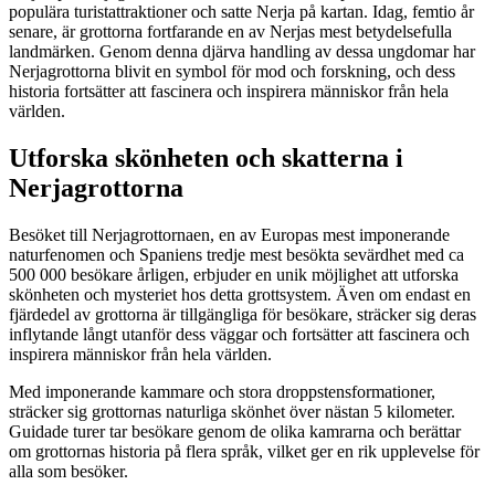
populära turistattraktioner och satte Nerja på kartan. Idag, femtio år
senare, är grottorna fortfarande en av Nerjas mest betydelsefulla
landmärken. Genom denna djärva handling av dessa ungdomar har
Nerjagrottorna blivit en symbol för mod och forskning, och dess
historia fortsätter att fascinera och inspirera människor från hela
världen.
Utforska skönheten och skatterna i
Nerjagrottorna
Besöket till Nerjagrottornaen, en av Europas mest imponerande
naturfenomen och Spaniens tredje mest besökta sevärdhet med ca
500 000 besökare årligen, erbjuder en unik möjlighet att utforska
skönheten och mysteriet hos detta grottsystem. Även om endast en
fjärdedel av grottorna är tillgängliga för besökare, sträcker sig deras
inflytande långt utanför dess väggar och fortsätter att fascinera och
inspirera människor från hela världen.
Med imponerande kammare och stora droppstensformationer,
sträcker sig grottornas naturliga skönhet över nästan 5 kilometer.
Guidade turer tar besökare genom de olika kamrarna och berättar
om grottornas historia på flera språk, vilket ger en rik upplevelse för
alla som besöker.