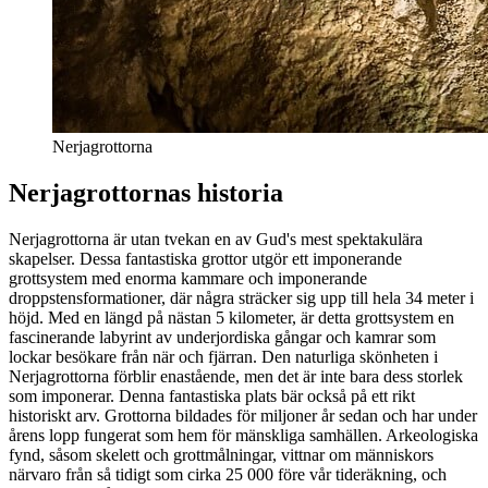
Nerjagrottorna
Nerjagrottornas historia
Nerjagrottorna är utan tvekan en av Gud's mest spektakulära
skapelser. Dessa fantastiska grottor utgör ett imponerande
grottsystem med enorma kammare och imponerande
droppstensformationer, där några sträcker sig upp till hela 34 meter i
höjd. Med en längd på nästan 5 kilometer, är detta grottsystem en
fascinerande labyrint av underjordiska gångar och kamrar som
lockar besökare från när och fjärran. Den naturliga skönheten i
Nerjagrottorna förblir enastående, men det är inte bara dess storlek
som imponerar. Denna fantastiska plats bär också på ett rikt
historiskt arv. Grottorna bildades för miljoner år sedan och har under
årens lopp fungerat som hem för mänskliga samhällen. Arkeologiska
fynd, såsom skelett och grottmålningar, vittnar om människors
närvaro från så tidigt som cirka 25 000 före vår tideräkning, och