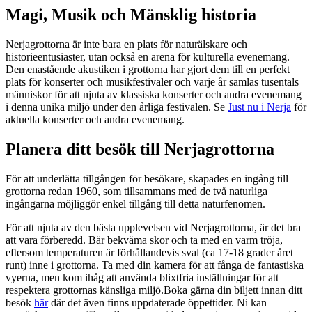
Magi, Musik och Mänsklig historia
Nerjagrottorna är inte bara en plats för naturälskare och
historieentusiaster, utan också en arena för kulturella evenemang.
Den enastående akustiken i grottorna har gjort dem till en perfekt
plats för konserter och musikfestivaler och varje år samlas tusentals
människor för att njuta av klassiska konserter och andra evenemang
i denna unika miljö under den årliga festivalen. Se
Just nu i Nerja
för
aktuella konserter och andra evenemang.
Planera ditt besök till Nerjagrottorna
För att underlätta tillgången för besökare, skapades en ingång till
grottorna redan 1960, som tillsammans med de två naturliga
ingångarna möjliggör enkel tillgång till detta naturfenomen.
För att njuta av den bästa upplevelsen vid Nerjagrottorna, är det bra
att vara förberedd. Bär bekväma skor och ta med en varm tröja,
eftersom temperaturen är förhållandevis sval (ca 17-18 grader året
runt) inne i grottorna. Ta med din kamera för att fånga de fantastiska
vyerna, men kom ihåg att använda blixtfria inställningar för att
respektera grottornas känsliga miljö.Boka gärna din biljett innan ditt
besök
här
där det även finns uppdaterade öppettider. Ni kan