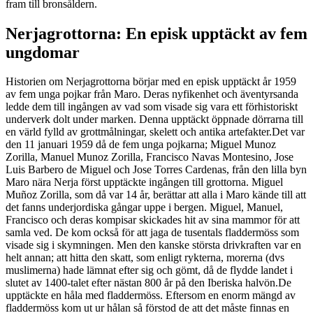
fram till bronsåldern.
Nerjagrottorna: En episk upptäckt av fem
ungdomar
Historien om Nerjagrottorna börjar med en episk upptäckt år 1959
av fem unga pojkar från Maro. Deras nyfikenhet och äventyrsanda
ledde dem till ingången av vad som visade sig vara ett förhistoriskt
underverk dolt under marken. Denna upptäckt öppnade dörrarna till
en värld fylld av grottmålningar, skelett och antika artefakter.Det var
den 11 januari 1959 då de fem unga pojkarna; Miguel Munoz
Zorilla, Manuel Munoz Zorilla, Francisco Navas Montesino, Jose
Luis Barbero de Miguel och Jose Torres Cardenas, från den lilla byn
Maro nära Nerja först upptäckte ingången till grottorna. Miguel
Muñoz Zorilla, som då var 14 år, berättar att alla i Maro kände till att
det fanns underjordiska gångar uppe i bergen. Miguel, Manuel,
Francisco och deras kompisar skickades hit av sina mammor för att
samla ved. De kom också för att jaga de tusentals fladdermöss som
visade sig i skymningen. Men den kanske största drivkraften var en
helt annan; att hitta den skatt, som enligt rykterna, morerna (dvs
muslimerna) hade lämnat efter sig och gömt, då de flydde landet i
slutet av 1400-talet efter nästan 800 år på den Iberiska halvön.De
upptäckte en håla med fladdermöss. Eftersom en enorm mängd av
fladdermöss kom ut ur hålan så förstod de att det måste finnas en