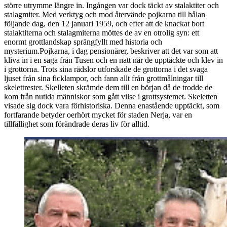
större utrymme längre in. Ingången var dock täckt av stalaktiter och
stalagmiter. Med verktyg och mod återvände pojkarna till hålan
följande dag, den 12 januari 1959, och efter att de knackat bort
stalaktiterna och stalagmiterna möttes de av en otrolig syn: ett
enormt grottlandskap sprängfyllt med historia och
mysterium.Pojkarna, i dag pensionärer, beskriver att det var som att
kliva in i en saga från Tusen och en natt när de upptäckte och klev in
i grottorna. Trots sina rädslor utforskade de grottorna i det svaga
ljuset från sina ficklampor, och fann allt från grottmålningar till
skelettrester. Skelleten skrämde dem till en början då de trodde de
kom från nutida människor som gått vilse i grottsystemet. Skeletten
visade sig dock vara förhistoriska. Denna enastående upptäckt, som
fortfarande betyder oerhört mycket för staden Nerja, var en
tillfällighet som förändrade deras liv för alltid.