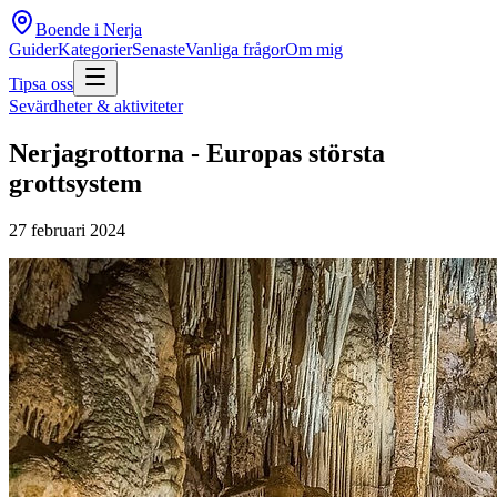
Boende i Nerja
Guider
Kategorier
Senaste
Vanliga frågor
Om mig
Tipsa oss
Sevärdheter & aktiviteter
Nerjagrottorna - Europas största
grottsystem
27 februari 2024