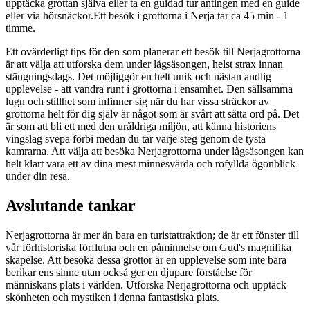
upptäcka grottan själva eller ta en guidad tur antingen med en guide
eller via hörsnäckor.Ett besök i grottorna i Nerja tar ca 45 min - 1
timme.
Ett ovärderligt tips för den som planerar ett besök till Nerjagrottorna
är att välja att utforska dem under lågsäsongen, helst strax innan
stängningsdags. Det möjliggör en helt unik och nästan andlig
upplevelse - att vandra runt i grottorna i ensamhet. Den sällsamma
lugn och stillhet som infinner sig när du har vissa sträckor av
grottorna helt för dig själv är något som är svårt att sätta ord på. Det
är som att bli ett med den uråldriga miljön, att känna historiens
vingslag svepa förbi medan du tar varje steg genom de tysta
kamrarna. Att välja att besöka Nerjagrottorna under lågsäsongen kan
helt klart vara ett av dina mest minnesvärda och rofyllda ögonblick
under din resa.
Avslutande tankar
Nerjagrottorna är mer än bara en turistattraktion; de är ett fönster till
vår förhistoriska förflutna och en påminnelse om Gud's magnifika
skapelse. Att besöka dessa grottor är en upplevelse som inte bara
berikar ens sinne utan också ger en djupare förståelse för
människans plats i världen. Utforska Nerjagrottorna och upptäck
skönheten och mystiken i denna fantastiska plats.