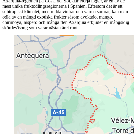
Axarquia-regionen på Costa del Sol, där Nerja ligger, är en av de
mest unika fruktodlingsregionerna i Spanien. Eftersom det är ett
subtropiskt klimatet, med milda vintrar och varma somrar, kan man
odla av en mängd exotiska frukter såsom avokado, mango,
chirimoya, níspero och många fler. Axarquia erbjuder en mångsidig
skördesäsong som varar nästan året runt.