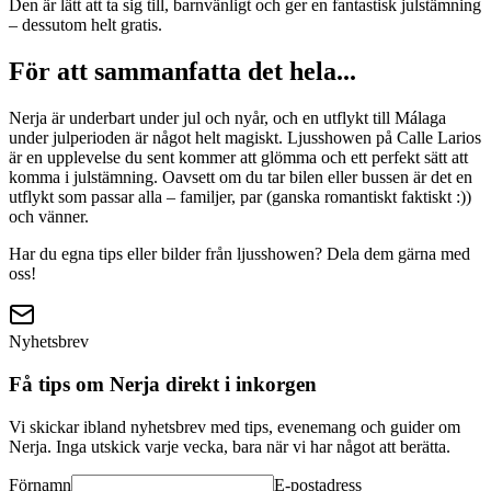
Den är lätt att ta sig till, barnvänligt och ger en fantastisk julstämning
– dessutom helt gratis.
För att sammanfatta det hela...
Nerja är underbart under jul och nyår, och en utflykt till Málaga
under julperioden är något helt magiskt. Ljusshowen på Calle Larios
är en upplevelse du sent kommer att glömma och ett perfekt sätt att
komma i julstämning. Oavsett om du tar bilen eller bussen är det en
utflykt som passar alla – familjer, par (ganska romantiskt faktiskt :))
och vänner.
Har du egna tips eller bilder från ljusshowen? Dela dem gärna med
oss!
Nyhetsbrev
Få tips om Nerja direkt i inkorgen
Vi skickar ibland nyhetsbrev med tips, evenemang och guider om
Nerja. Inga utskick varje vecka, bara när vi har något att berätta.
Förnamn
E-postadress