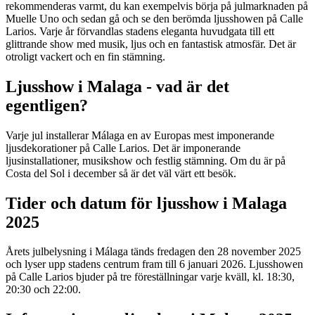
rekommenderas varmt, du kan exempelvis börja på julmarknaden på
Muelle Uno och sedan gå och se den berömda ljusshowen på Calle
Larios. Varje år förvandlas stadens eleganta huvudgata till ett
glittrande show med musik, ljus och en fantastisk atmosfär. Det är
otroligt vackert och en fin stämning.
Ljusshow i Malaga - vad är det
egentligen?
Varje jul installerar Málaga en av Europas mest imponerande
ljusdekorationer på Calle Larios. Det är imponerande
ljusinstallationer, musikshow och festlig stämning. Om du är på
Costa del Sol i december så är det väl värt ett besök.
Tider och datum för ljusshow i Malaga
2025
Årets julbelysning i Málaga tänds fredagen den 28 november 2025
och lyser upp stadens centrum fram till 6 januari 2026. Ljusshowen
på Calle Larios bjuder på tre föreställningar varje kväll, kl. 18:30,
20:30 och 22:00.