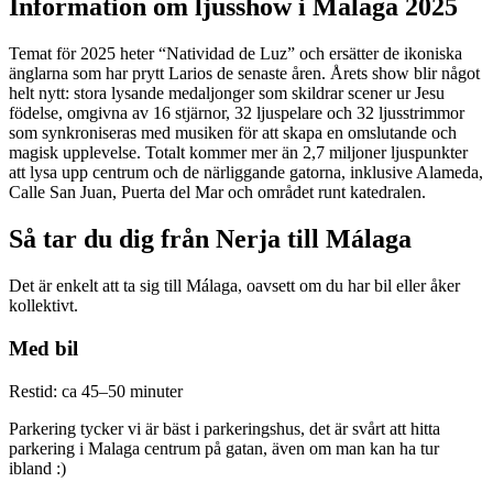
Information om ljusshow i Malaga 2025
Temat för 2025 heter “Natividad de Luz” och ersätter de ikoniska
änglarna som har prytt Larios de senaste åren. Årets show blir något
helt nytt: stora lysande medaljonger som skildrar scener ur Jesu
födelse, omgivna av 16 stjärnor, 32 ljuspelare och 32 ljusstrimmor
som synkroniseras med musiken för att skapa en omslutande och
magisk upplevelse. Totalt kommer mer än 2,7 miljoner ljuspunkter
att lysa upp centrum och de närliggande gatorna, inklusive Alameda,
Calle San Juan, Puerta del Mar och området runt katedralen.
Så tar du dig från Nerja till Málaga
Det är enkelt att ta sig till Málaga, oavsett om du har bil eller åker
kollektivt.
Med bil
Restid: ca 45–50 minuter
Parkering tycker vi är bäst i parkeringshus, det är svårt att hitta
parkering i Malaga centrum på gatan, även om man kan ha tur
ibland :)