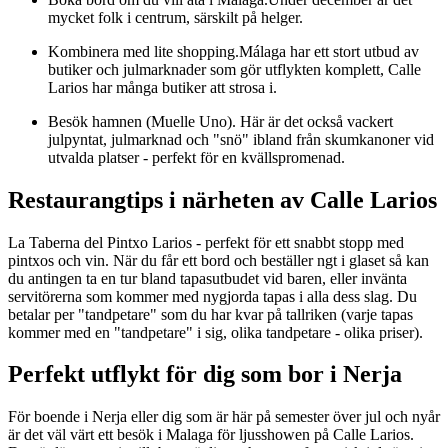
mycket folk i centrum, särskilt på helger.
Kombinera med lite shopping.Málaga har ett stort utbud av
butiker och julmarknader som gör utflykten komplett, Calle
Larios har många butiker att strosa i.
Besök hamnen (Muelle Uno). Här är det också vackert
julpyntat, julmarknad och "snö" ibland från skumkanoner vid
utvalda platser - perfekt för en kvällspromenad.
Restaurangtips i närheten av Calle Larios
La Taberna del Pintxo Larios - perfekt för ett snabbt stopp med
pintxos och vin. När du får ett bord och beställer ngt i glaset så kan
du antingen ta en tur bland tapasutbudet vid baren, eller invänta
servitörerna som kommer med nygjorda tapas i alla dess slag. Du
betalar per "tandpetare" som du har kvar på tallriken (varje tapas
kommer med en "tandpetare" i sig, olika tandpetare - olika priser).
Perfekt utflykt för dig som bor i Nerja
För boende i Nerja eller dig som är här på semester över jul och nyår
är det väl värt ett besök i Malaga för ljusshowen på Calle Larios.