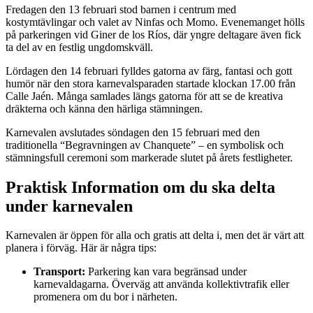
Fredagen den 13 februari stod barnen i centrum med
kostymtävlingar och valet av Ninfas och Momo. Evenemanget hölls
på parkeringen vid Giner de los Ríos, där yngre deltagare även fick
ta del av en festlig ungdomskväll.
Lördagen den 14 februari fylldes gatorna av färg, fantasi och gott
humör när den stora karnevalsparaden startade klockan 17.00 från
Calle Jaén. Många samlades längs gatorna för att se de kreativa
dräkterna och känna den härliga stämningen.
Karnevalen avslutades söndagen den 15 februari med den
traditionella “Begravningen av Chanquete” – en symbolisk och
stämningsfull ceremoni som markerade slutet på årets festligheter.
Praktisk Information om du ska delta
under karnevalen
Karnevalen är öppen för alla och gratis att delta i, men det är värt att
planera i förväg. Här är några tips:
Transport:
Parkering kan vara begränsad under
karnevaldagarna. Överväg att använda kollektivtrafik eller
promenera om du bor i närheten.