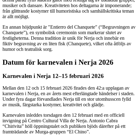
musiker och dansare. Kreativiteten hos deltagarna är imponerande;
från glittrande kostymer till humoristiska och samhällskritiska teman
är allt möjligt.
En annan höjdpunkt är "Entierro del Chanquete" (“Begravningen av
Chanquete”), en symbolisk ceremonin som markerar slutet av
festligheterna. Denna tradition är unik för Nerja och innebär en
fiktiv begravning av en liten fisk (Chanquete), vilket ofta åtföljs av
humor och teatralisk sorg.
Datum för karnevalen i Nerja 2026
Karnevalen i Nerja 12–15 februari 2026
Mellan den 12 och 15 februari 2026 firades den 42:a upplagan av
karnevalen i Nerja, en av årets mest efterlängtade händelser i staden.
Under fyra dagar förvandlades Nerja till en stor utomhusscen fylld
av musik, färgstarka kostymer, kreativitet och glädje.
Karnevalen inleddes torsdagen den 12 februari med en officiell
invigning på Centro Cultural Villa de Nerja. Antonio Cabra
“Chirivita” höll öppningstalet och publiken bjöds därefter på ett
framträdande av Murga-gruppen “El Chino”.