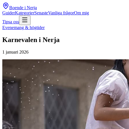
Boende i Nerja
Guider
Kategorier
Senaste
Vanliga frågor
Om mig
Tipsa oss
Evenemang & högtider
Karnevalen i Nerja
1 januari 2026