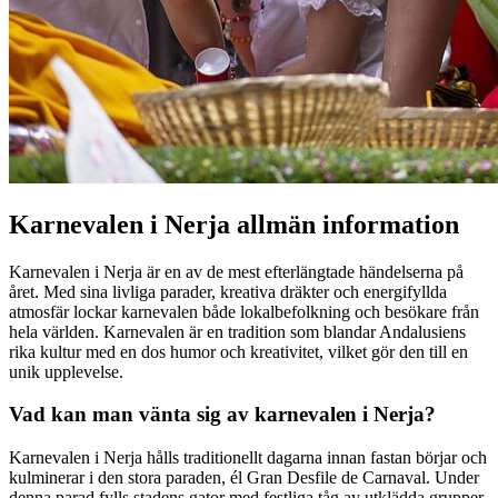
Karnevalen i Nerja allmän information
Karnevalen i Nerja är en av de mest efterlängtade händelserna på
året. Med sina livliga parader, kreativa dräkter och energifyllda
atmosfär lockar karnevalen både lokalbefolkning och besökare från
hela världen. Karnevalen är en tradition som blandar Andalusiens
rika kultur med en dos humor och kreativitet, vilket gör den till en
unik upplevelse.
Vad kan man vänta sig av karnevalen i Nerja?
Karnevalen i Nerja hålls traditionellt dagarna innan fastan börjar och
kulminerar i den stora paraden, él Gran Desfile de Carnaval. Under
denna parad fylls stadens gator med festliga tåg av utklädda grupper,