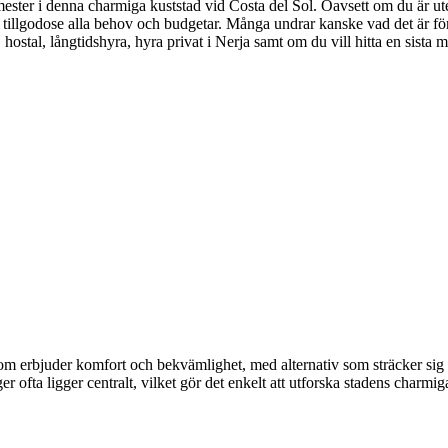
mester i denna charmiga kuststad vid Costa del Sol. Oavsett om du är ute
tt tillgodose alla behov och budgetar. Många undrar kanske vad det är fö
 hostal, långtidshyra, hyra privat i Nerja samt om du vill hitta en sista 
 som erbjuder komfort och bekvämlighet, med alternativ som sträcker sig 
er ofta ligger centralt, vilket gör det enkelt att utforska stadens charmi