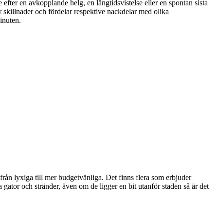
 efter en avkopplande helg, en långtidsvistelse eller en spontan sista
r skillnader och fördelar respektive nackdelar med olika
minuten.
från lyxiga till mer budgetvänliga. Det finns flera som erbjuder
ga gator och stränder, även om de ligger en bit utanför staden så är det