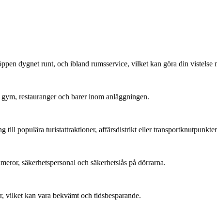
r öppen dygnet runt, och ibland rumsservice, vilket kan göra din vistel
pa, gym, restauranger och barer inom anläggningen.
ång till populära turistattraktioner, affärsdistrikt eller transportknutpunkt
meror, säkerhetspersonal och säkerhetslås på dörrarna.
er, vilket kan vara bekvämt och tidsbesparande.