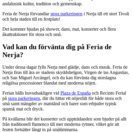
andalusisk kultur, tradition och gemenskap.
Feria de Nerja förvandlar
stora parkeringen
i Nerja till ett stort Tivoli
och hela staden till en festplats!
Det kommer bjudas på shower, dans, mat, konserter och flera
åkattraktioner för stora och små.
Vad kan du förvänta dig på Feria de
Nerja?
Under dessa dagar fylls Nerja med glädje, dans och musik. Feria de
Nerja firas till ära av stadens skyddshelgon, Virgen de las Angustias,
och San Miguel Arcángel, och du kan förvänta dig storslagna
religiösa processioner blandat med moderna nöjen.
Ferian hålls huvudsakligen vid
Plaza de España
och Recinto Ferial
på
stora parkeringen
, där du hittar ett nöjesfält för både stora och
små samt mängder av matstånd och barer som erbjuder typisk
spansk mat och dryck.
På kvällarna blir det konserter och uppträdanden som bjuder på allt
från traditionell flamenco till mer moderna rytmer, vilket gör att
festen fortsätter långt in på småtimmarna.