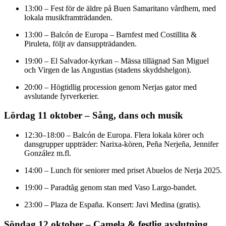
13:00 – Fest för de äldre på Buen Samaritano vårdhem, med
lokala musikframträdanden.
13:00 – Balcón de Europa – Barnfest med Costillita &
Piruleta, följt av dansuppträdanden.
19:00 – El Salvador-kyrkan – Mässa tillägnad San Miguel
och Virgen de las Angustias (stadens skyddshelgon).
20:00 – Högtidlig procession genom Nerjas gator med
avslutande fyrverkerier.
Lördag 11 oktober – Sång, dans och musik
12:30–18:00 – Balcón de Europa. Flera lokala körer och
dansgrupper uppträder: Narixa-kören, Peña Nerjeña, Jennifer
González m.fl.
14:00 – Lunch för seniorer med priset Abuelos de Nerja 2025.
19:00 – Paradtåg genom stan med Vaso Largo-bandet.
23:00 – Plaza de España. Konsert: Javi Medina (gratis).
Söndag 12 oktober – Camela & festlig avslutning