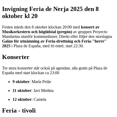
Invigning Feria de Nerja 2025 den 8
oktober kl 20
Festen inleds den 8 oktober klockan 20:00 med
konsert av
Musikorkestern och högtidstal (pregón)
av gruppen Proyecto
Mandarina utanför kommunhuset. Direkt efter följer den storslagna
Galan för utnämning av Feria-drottning och Feria-"herre"
2025
i Plaza de España, med fri entré, start 22:30.
Konserter
Tre stora konserter står också på agendan, alla gratis på Plaza de
España med start klockan ca 23:00
9 oktober
: María Peláe
11 oktober
: Javi Medina
12 oktober
: Camela
Feria - tivoli