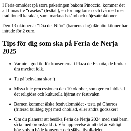
I Feria-området (på stora pakeringen bakom Pinoccio, kommer det
att finnas tre “casetas” (festtält), en för ungdomar och två med mer
traditionell karaktär, samt marknadsstånd och nöjesattraktioner .
Den 13 oktober är “Día del Niño” (barnens dag) där attraktioner har
inträde för 2 euro.
Tips för dig som ska på Feria de Nerja
2025
Var ute i god tid för konserterna i Plaza de España, de brukar
dra mycket folk.
Ta på bekväma skor :)
Missa inte processionen den 10 oktober, som ger en inblick i
det religiösa och kulturella hjärtat av festivalen.
Barnen kommer älska festivalområdet - testa på Churros
(friterad bulldeg typ) med choklad, eller andra godsaker!
Om du planerar att besöka Feria de Nerja 2024 med små barn,
så ta med öronskydd :). Vår upplevelse är att det är väldigt
hög volym både konserter och själva tivoli-delen.