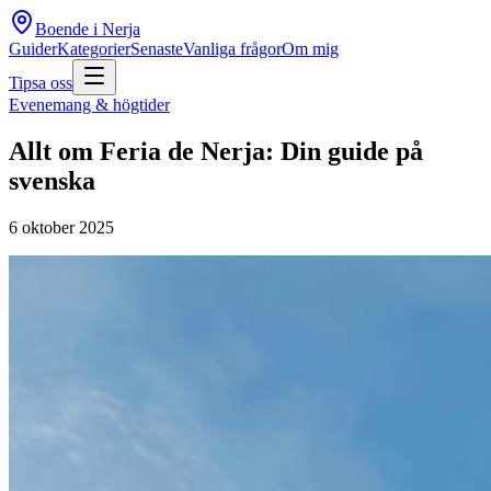
Boende i Nerja
Guider
Kategorier
Senaste
Vanliga frågor
Om mig
Tipsa oss
Evenemang & högtider
Allt om Feria de Nerja: Din guide på
svenska
6 oktober 2025